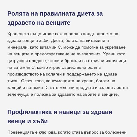
Ролята на правилната диета за
здравето на венците
Храненето също играе важна роля в поддържането на
здрави венци и зъби. Диета, богата на витамини и
минерали, като витамин C, може да помогне за укрепване
на венците и предотвратяване на възпаления. Храни като
цитрусови плодове, ягоди и броколи са отлични източници
на витамин C, който играе съществена роля в
производството на колаген и поддържането на здрава
тъкан. Освен това, консумацията на храни, богати на
калций и витамин D, като млечни продукти и зелени листни
зеленчуци, е полезна за здравето на зъбите и венците.
Профилактика и навици за здрави
венци и зъби
Превенцията е ключова, когато става въпрос за болезнени