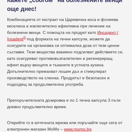
още днес!
Комбинацията от екстракт на Царевична коса и фолиева
киселина е изключително ефективна при лечение на
болезнени венци. С помощта на продукт като
Инсадент /
®
Insadent
под формата на течни капсули, можете да
осигурите на организма си оптимална доза от тези ценни
съставки. Тези вещества взаимно подсилват действието си,
като осигуряват противовъзпалителен и регенериращ
ефект върху венците и тъканите в устната кухина.
Допълнително премахват лошия дъх и стимулират
производството на слюнка. Продуктът е безопасен и
подходящ за продължителна употреба.
Препоръчителната дозировка е по 1 течна капсула 3 пъти
дневно продължително време.
Открийте го в аптечната мрежа или поръчайте още сега от
електронен магазин MoMo –
www.momo.bg
.