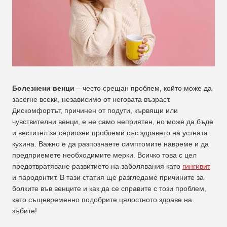
Болезнени венци
– често срещан проблем, който може да
засегне всеки, независимо от неговата възраст.
Дискомфортът, причинен от подути, кървящи или
чувствителни венци, е не само неприятен, но може да бъде
и вестител за сериозни проблеми със здравето на устната
кухина. Важно е да разпознаете симптомите навреме и да
предприемете необходимите мерки. Всичко това с цел
предотвратяване развитието на заболявания като
гингивит
и пародонтит. В тази статия ще разгледаме причините за
болките във венците и как да се справите с този проблем,
като същевременно подобрите цялостното здраве на
зъбите!