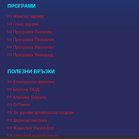
ПРОГРАМИ
Женско здраве
Очно здраве
Програма Лекзема
Програма Псоралек
Програма Имунитет
Програма Хеморид
ПОЛЕЗНИ ВРЪЗКИ
Електронен магазин
Борола ООД
Клиника Борола
GPNews
За здрави кръвоносни съдове
Дермокозметика
Фамилия Имунобор
Овладей менопаузата