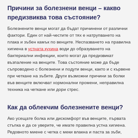
Причини за болезнени венци – какво
предизвиква това състояние?
Болезнените венци могат да бъдат причинени от различни
фактори. Един от най-честите от тях е натрупването на
плака и зъбен камък по венците. Неспазването на правилна
хигиена в
устната кухина
води до образуването на
бактериални инфекции, които могат да предизвикат
възпаление на венците. Това състояние може да бъде
съпроводено с болезнени и подути венци, както и с кървене
при четкане на зъбите. Други възможни причини за болки
във венците включват хормонални промени, неправилна
техника на четкане или дори стрес.
Как да облекчим болезнените венци?
Ако усещате болка или дискомфорт във венците, първата
стъпка е да се уверите, че имате правилна устна хигиена.
Редовното миене с четка с меки влакна и паста за зъби,