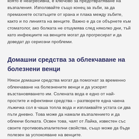
която е неагресивна, е ключово за предотвратяване на
възпаления. Използвайте също конец за зъби, за да
премахнете остатъците от храна и плака между зъбите,
както и по линията на венците. Важно е да се обърнете към
стоматолог, ако болката не отшумява след няколко дни, тъй
като инфекциите на венците могат да прогресират и да
доведат до сериозни проблеми.
Домашни средства за облекчаване на
болезнени венци
Някои домашни средства могат да помогнат за временно
облекчаване на болезнените венци и да ускорят
възстановяването им. Солената вода е едно от най-
простите и ефективни средства – разтворете една чаена
лъжичка сол в чаша топла вода и изплаквайте устата си два
пъти дневно. Това може да намали възпалението и да
облекчи болката. Освен това, чаят от Лайка, известен със
своите противовъзпалителни свойства, също може да бъде
полезен за успокояване на венците.