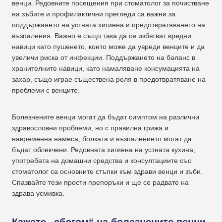
венци. Редовните посещения при стоматолог за почистване
на зъбите и профилактични прегледи са важни за
поддържането на устната хигиена и предотвратяването на
възпаления. Важно е също така да се избягват вредни
навици като пушенето, което може да увреди венците и да
увеличи риска от инфекции. Поддържането на баланс в
хранителните навици, като намаляване консумацията на
захар, също играе съществена роля в предотвратяване на
проблеми с венците.
Болезнените венци могат да бъдат симптом на различни
здравословни проблеми, но с правилна грижа и
навременна намеса, болката и възпалението могат да
бъдат облекчени. Редовната хигиена на устната кухина,
употребата на домашни средства и консултациите със
стоматолог са основните стъпки към здрави венци и зъби.
Спазвайте тези прости препоръки и ще се радвате на
здрава усмивка.
Кажете „сбогом“ на болезнените венци