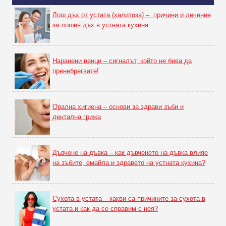
Лош дъх от устата (халитоза) – причини и лечение
за лошия дъх в устната кухина
Наранени венци – сигналът, който не бива да
пренебрегвате!
Орална хигиена – основи за здрави зъби и
дентална грижа
Дъвчене на дъвка – как дъвченето на дъвка влияе
на зъбите, емайла и здравето на устната кухина?
Сухота в устата – какви са причините за сухота в
устата и как да се справим с нея?