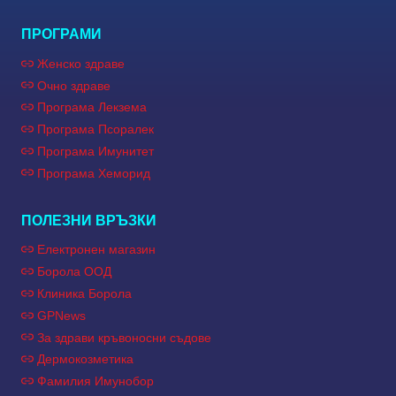
ПРОГРАМИ
Женско здраве
Очно здраве
Програма Лекзема
Програма Псоралек
Програма Имунитет
Програма Хеморид
ПОЛЕЗНИ ВРЪЗКИ
Електронен магазин
Борола ООД
Клиника Борола
GPNews
За здрави кръвоносни съдове
Дермокозметика
Фамилия Имунобор