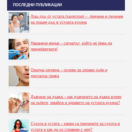
ПОСЛЕДНИ ПУБЛИКАЦИИ
Лош дъх от устата (халитоза) – причини и лечение
за лошия дъх в устната кухина
Наранени венци – сигналът, който не бива да
пренебрегвате!
Орална хигиена – основи за здрави зъби и
дентална грижа
Дъвчене на дъвка – как дъвченето на дъвка влияе
на зъбите, емайла и здравето на устната кухина?
Сухота в устата – какви са причините за сухота в
устата и как да се справим с нея?