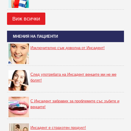
Виж всички
МНЕНИЯ НА ПАЦИЕНТИ
Изключително съм доволна от Инсадент!
След употребата на Инсадент венците ми не ме
болят!
С Инсадент забравих за проблемите със зъбите и
венците!
Инсадент е страхотен продукт!