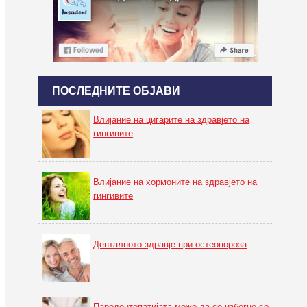
ПОСЛЕДНИТЕ ОБЈАВИ
Влијание на цигарите на здравјето на
гингивите
Влијание на хормоните на здравјето на
гингивите
Денталното здравје при остеопороза
Пародонтопатијата може да се избегне со