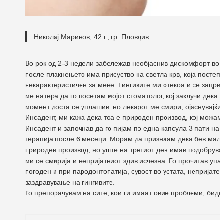
Николај Маринов, 42 г., гр. Пловдив
Во рок од 2-3 недели забележав необјаснив дискомфорт во 
после плакнењето има присуство на светла крв, која постеп
некарактеристичен за мене. Гингивите ми отекоа и се зацрв
ме натера да го посетам мојот стоматолог, кој заклучи дек
момент доста се уплашив, но лекарот ме смири, ојаснувајќ
Инсадент, ми кажа дека тоа е природен производ, кој можа
Инсадент и започнав да го пијам по една капсула 3 пати на
терапија после 6 месеци. Морам да признаам дека бев малк
природен производ, но уште на третиот ден имав подобрува
ми се смирија и непријатниот здив исчезна. Го прочитав уп
погоден и при пародонтопатија, сувост во устата, непријат
заздравување на гингивите.
Го препорачувам на сите, кои ги имаат овие проблеми, биде