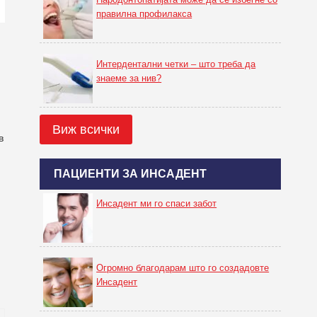
правилна профилакса
Интердентални четки – што треба да
знаеме за нив?
Виж всички
в
ПАЦИЕНТИ ЗА ИНСАДЕНТ
Инсадент ми го спаси забот
Огромно благодарам што го создадовте
Инсадент