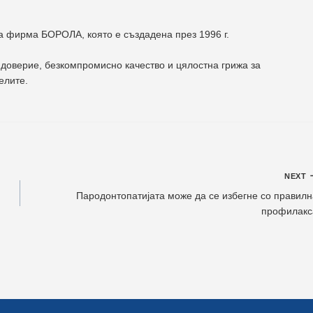
на фирма
БОРОЛА
, която е създадена през 1996 г.
доверие, безкомпромисно качество и цялостна грижа за
елите
.
NEXT
Пародонтопатијата може да се избегне со правилн
профилакс