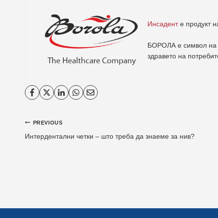
Инсадент
е продукт 
БОРОЛА е символ на 
здравето на потребит
Навигација
PREVIOUS
Интердентални четки – што треба да знаеме за нив?
на
напис