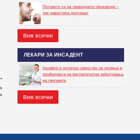
Потпрете се на природните производи –
тие навистина делуваат
Виж всички
ЛЕКАРИ ЗА ИНСАДЕНТ
Insadent е одлично средство за лечење и
профилакса на воспалителни заболувања
на гингивите
а
а
Виж всички