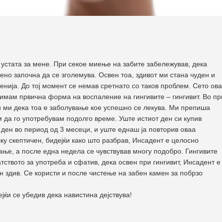
устата за мене. При секое миење на забите забележував, дека
ено започна да се зголемува. Освен тоа, здивот ми стана чуден и
енија. До тој момент се немав сретнато со таков проблем. Сето ова
а имам првична форма на воспаление на гингивите – гингивит. Во пр
и ми дека тоа е заболување кое успешно се лекува. Ми препиша
м да го употребувам подолго време. Уште истиот ден си купив
 ден во период од 3 месеци, и уште еднаш ја повторив оваа
у скептичен, бидејќи како што разбрав, Инсадент е целосно
ње, а после една недела се чувствував многу подобро. Гингивите
атството за употреба и сфатив, дека освен при гингивит, Инсадент е
ен здив. Се користи и после чистење на забен камен за побрзо
јќи се убедив дека навистина дејствува!