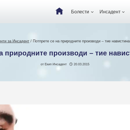
Болести
Инсадент
нти за Инсадент
/
Потпрете се на природните производи – тие навистин
на природните производи – тие навис
от
Екип Инсадент
20.03.2015