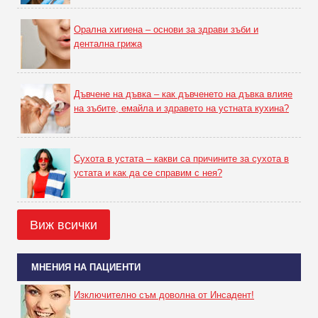
Орална хигиена – основи за здрави зъби и
дентална грижа
Дъвчене на дъвка – как дъвченето на дъвка влияе
на зъбите, емайла и здравето на устната кухина?
Сухота в устата – какви са причините за сухота в
устата и как да се справим с нея?
Виж всички
МНЕНИЯ НА ПАЦИЕНТИ
Изключително съм доволна от Инсадент!