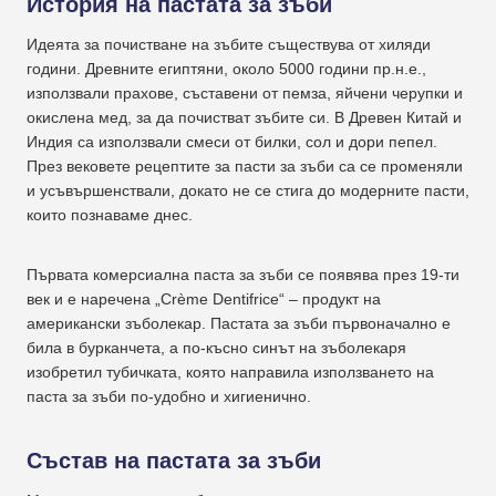
История на пастата за зъби
Идеята за почистване на зъбите съществува от хиляди
години. Древните египтяни, около 5000 години пр.н.е.,
използвали прахове, съставени от пемза, яйчени черупки и
окислена мед, за да почистват зъбите си. В Древен Китай и
Индия са използвали смеси от билки, сол и дори пепел.
През вековете рецептите за пасти за зъби са се променяли
и усъвършенствали, докато не се стига до модерните пасти,
които познаваме днес.
Първата комерсиална паста за зъби се появява през 19-ти
век и е наречена „Crème Dentifrice“ – продукт на
американски зъболекар. Пастата за зъби първоначално е
била в бурканчета, а по-късно синът на зъболекаря
изобретил тубичката, която направила използването на
паста за зъби по-удобно и хигиенично.
Състав на пастата за зъби