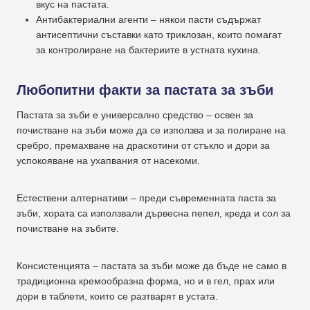
вкус на пастата.
Антибактериални агенти – някои пасти съдържат
антисептични съставки като триклозан, които помагат
за контролиране на бактериите в устната кухина.
Любопитни факти за пастата за зъби
Пастата за зъби е универсално средство – освен за
почистване на зъби може да се използва и за полиране на
сребро, премахване на драскотини от стъкло и дори за
успокояване на ухапвания от насекоми.
Естествени алтернативи – преди съвременната паста за
зъби, хората са използвали дървесна пепел, креда и сол за
почистване на зъбите.
Консистенцията – пастата за зъби може да бъде не само в
традиционна кремообразна форма, но и в гел, прах или
дори в таблети, които се разтварят в устата.