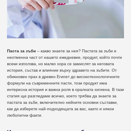
Паста за зъби
– какво знаете за нея? Пастата за зъби е
неотменна част от нашето ежедневие, продукт, който почти
всеки използва, но малко хора се замислят за неговата
история, състав и влияние върху здравето на зъбите. От
обикновен прах в древен Египет до високотехнологичните
формули на съвременните пасти, този продукт има
интересна история и важна роля в оралната хигиена. В тази
статия ще разгледаме всичко, което трябва да знаете за
пастата за зъби, включително нейните основни съставки,
как да изберете най-подходящата за вас, както и някои
любопитни факти.