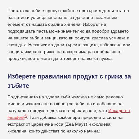
Пастата за зъби е продукт, който е претърпял дълъг път на
развитие и усъвършенстване, за да стане незаменим
елемент от нашата орална хигиена. Изборът на
подходящата паста може значително да подобри здравето
на вашите зъби и венци, като ви осигури красива усмивка и
свеж дъх. Независимо дали търсите защита, избелване или
специализирана грижа, на пазара има разнообразие от
продукти, които могат да отговорят на всяка нужда.
Изберете правилния продукт с грижа за
зъбите
Поддържането на здрави зъби изисква не само редовно
миене и използване на конец за зъби, но и добавяне на
натурален продукт с доказана ефективност, като
Инсадент /
®
Insadent
. Тази добавка комбинира природната сила на
екстракт от царевична коса (Zea Mays) и фолиева
киселина, които действат по няколко начина: