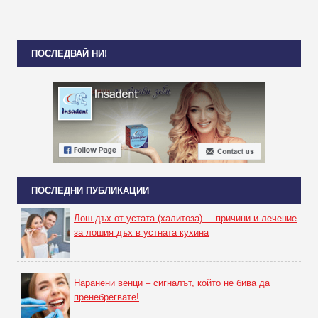
ПОСЛЕДВАЙ НИ!
ПОСЛЕДНИ ПУБЛИКАЦИИ
Лош дъх от устата (халитоза) – причини и лечение
за лошия дъх в устната кухина
Наранени венци – сигналът, който не бива да
пренебрегвате!