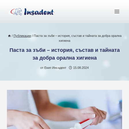
Към
съдържанието
/
Публикации
/
Паста за зъби – история, състав и тайната за добра орална
хигиена
Паста за зъби – история, състав и тайната
за добра орална хигиена
от
Екип Инсадент
15.08.2024