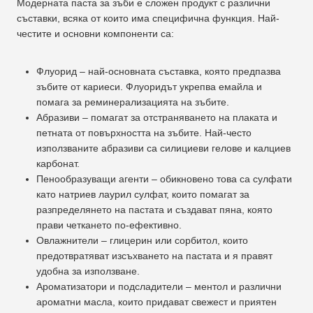
Модерната паста за зъби е сложен продукт с различни
съставки, всяка от които има специфична функция. Най-
честите и основни компоненти са:
Флуорид – най-основната съставка, която предпазва
зъбите от кариеси. Флуоридът укрепва емайла и
помага за реминерализацията на зъбите.
Абразиви – помагат за отстраняването на плаката и
петната от повърхността на зъбите. Най-често
използваните абразиви са силициеви гелове и калциев
карбонат.
Пенообразуващи агенти – обикновено това са сулфати
като натриев лаурил сулфат, които помагат за
разпределянето на пастата и създават пяна, която
прави четкането по-ефективно.
Овлажнители – глицерин или сорбитол, които
предотвратяват изсъхването на пастата и я правят
удобна за използване.
Ароматизатори и подсладители – ментол и различни
ароматни масла, които придават свежест и приятен