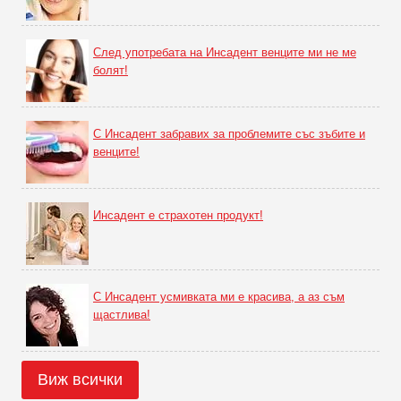
След употребата на Инсадент венците ми не ме
болят!
С Инсадент забравих за проблемите със зъбите и
венците!
Инсадент е страхотен продукт!
С Инсадент усмивката ми е красива, а аз съм
щастлива!
Виж всички