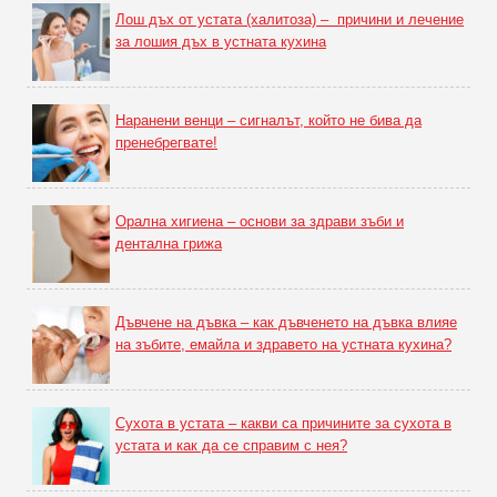
Лош дъх от устата (халитоза) – причини и лечение
за лошия дъх в устната кухина
Наранени венци – сигналът, който не бива да
пренебрегвате!
Орална хигиена – основи за здрави зъби и
дентална грижа
Дъвчене на дъвка – как дъвченето на дъвка влияе
на зъбите, емайла и здравето на устната кухина?
Сухота в устата – какви са причините за сухота в
устата и как да се справим с нея?