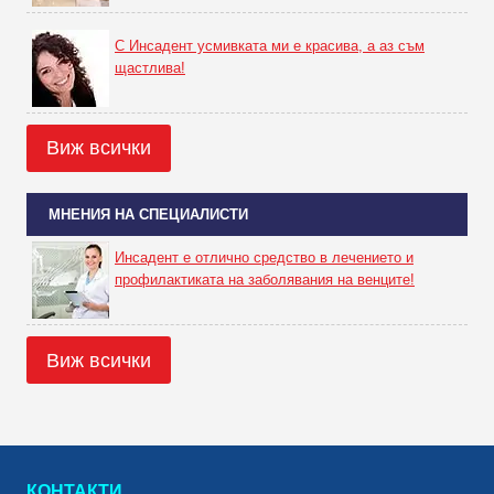
С Инсадент усмивката ми е красива, а аз съм
щастлива!
Виж всички
МНЕНИЯ НА СПЕЦИАЛИСТИ
Инсадент е отлично средство в лечението и
профилактиката на заболявания на венците!
Виж всички
КОНТАКТИ