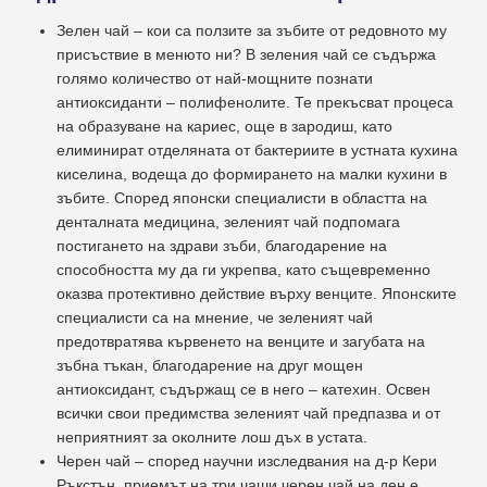
Зелен чай – кои са ползите за зъбите от редовното му
присъствие в менюто ни? В зеления чай се съдържа
голямо количество от най-мощните познати
антиоксиданти – полифенолите. Те прекъсват процеса
на образуване на кариес, още в зародиш, като
елиминират отделяната от бактериите в устната кухина
киселина, водеща до формирането на малки кухини в
зъбите. Според японски специалисти в областта на
денталната медицина, зеленият чай подпомага
постигането на здрави зъби, благодарение на
способността му да ги укрепва, като същевременно
оказва протективно действие върху венците. Японските
специалисти са на мнение, че зеленият чай
предотвратява кървенето на венците и загубата на
зъбна тъкан, благодарение на друг мощен
антиоксидант, съдържащ се в него – катехин. Освен
всички свои предимства зеленият чай предпазва и от
неприятният за околните лош дъх в устата.
Черен чай – според научни изследвания на д-р Кери
Ръкстън, приемът на три чаши черен чай на ден е