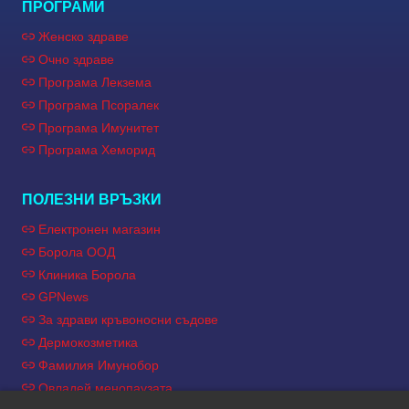
ПРОГРАМИ
Женско здраве
Очно здраве
Програма Лекзема
Програма Псоралек
Програма Имунитет
Програма Хеморид
ПОЛЕЗНИ ВРЪЗКИ
Електронен магазин
Борола ООД
Клиника Борола
GPNews
За здрави кръвоносни съдове
Дермокозметика
Фамилия Имунобор
Овладей менопаузата