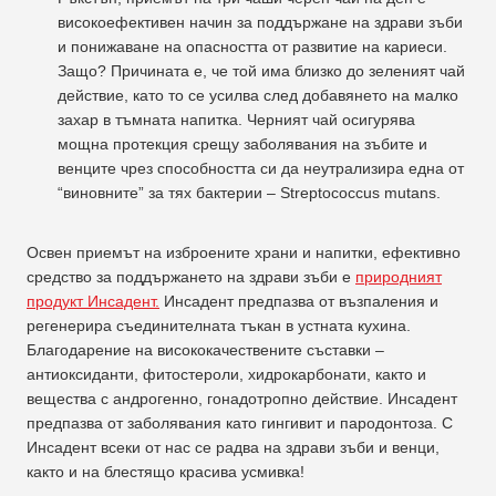
високоефективен начин за поддържане на здрави зъби
и понижаване на опасността от развитие на кариеси.
Защо? Причината е, че той има близко до зеленият чай
действие, като то се усилва след добавянето на малко
захар в тъмната напитка. Черният чай осигурява
мощна протекция срещу заболявания на зъбите и
венците чрез способността си да неутрализира една от
“виновните” за тях бактерии – Streptococcus mutans.
Освен приемът на изброените храни и напитки, ефективно
средство за поддържането на здрави зъби е
природният
продукт Инсадент.
Инсадент предпазва от възпаления и
регенерира съединителната тъкан в устната кухина.
Благодарение на висококачествените съставки –
антиоксиданти, фитостероли, хидрокарбонати, както и
вещества с андрогенно, гонадотропно действие. Инсадент
предпазва от заболявания като гингивит и пародонтоза. С
Инсадент всеки от нас се радва на здрави зъби и венци,
както и на блестящо красива усмивка!