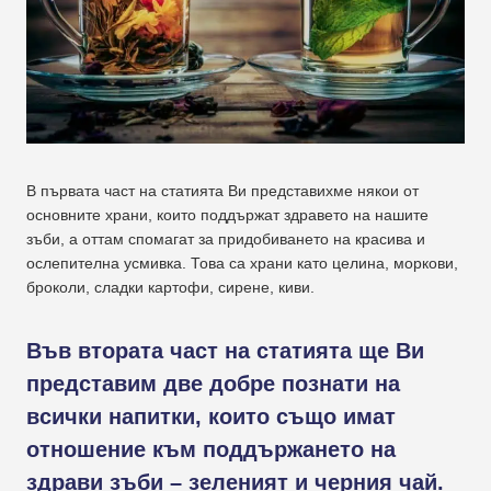
В първата част на статията Ви представихме някои от
основните храни, които поддържат здравето на нашите
зъби, а оттам спомагат за придобиването на красива и
ослепителна усмивка. Това са храни като целина, моркови,
броколи, сладки картофи, сирене, киви.
Във втората част на статията ще Ви
представим две добре познати на
всички напитки, които също имат
отношение към поддържането на
здрави зъби – зеленият и черния чай.