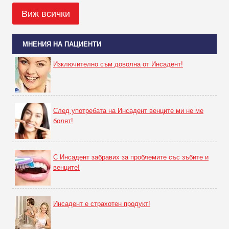
Виж всички
МНЕНИЯ НА ПАЦИЕНТИ
Изключително съм доволна от Инсадент!
След употребата на Инсадент венците ми не ме
болят!
С Инсадент забравих за проблемите със зъбите и
венците!
Инсадент е страхотен продукт!