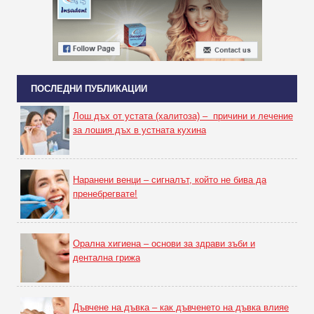
ПОСЛЕДНИ ПУБЛИКАЦИИ
Лош дъх от устата (халитоза) – причини и лечение
за лошия дъх в устната кухина
Наранени венци – сигналът, който не бива да
пренебрегвате!
Орална хигиена – основи за здрави зъби и
дентална грижа
Дъвчене на дъвка – как дъвченето на дъвка влияе