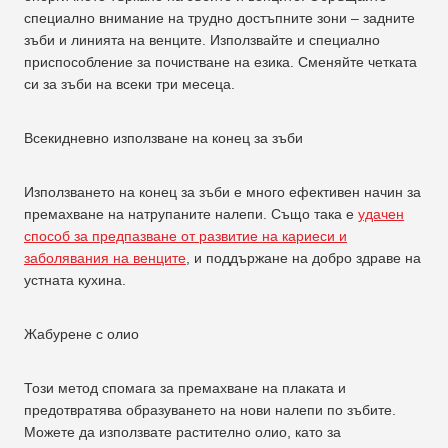
специално внимание на трудно достъпните зони – задните
зъби и линията на венците. Използвайте и специално
приспособление за почистване на езика. Сменяйте четката
си за зъби на всеки три месеца.
Всекидневно използване на конец за зъби
Използването на конец за зъби е много ефективен начин за
премахване на натрупаните налепи. Също така е
удачен
способ за предпазване от развитие на кариеси и
заболявания на венците
, и поддържане на добро здраве на
устната кухина.
Жабурене с олио
Този метод спомага за премахване на плаката и
предотвратява образуването на нови налепи по зъбите.
Можете да използвате растително олио, като за