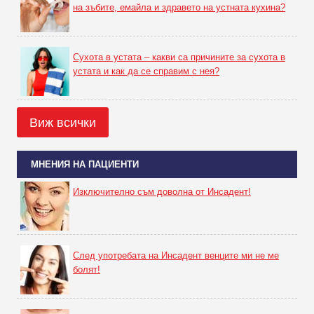
на зъбите, емайла и здравето на устната кухина?
Сухота в устата – какви са причините за сухота в
устата и как да се справим с нея?
Виж всички
МНЕНИЯ НА ПАЦИЕНТИ
Изключително съм доволна от Инсадент!
След употребата на Инсадент венците ми не ме
болят!