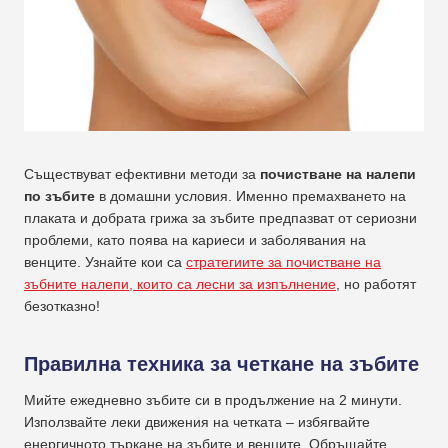
Съществуват ефективни методи за
почистване на налепи
по зъбите
в домашни условия. Именно премахването на
плаката и добрата грижа за зъбите предпазват от сериозни
проблеми, като поява на кариеси и заболявания на
венците. Узнайте кои са
стратегиите за почистване на
зъбните налепи, които са лесни за изпълнение
, но работят
безотказно!
Правилна техника за четкане на зъбите
Мийте ежедневно зъбите си в продължение на 2 минути.
Използвайте леки движения на четката – избягвайте
енергичното търкане на зъбите и венците. Обръщайте