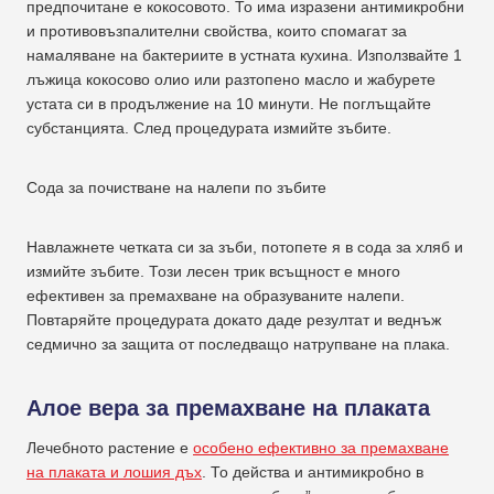
предпочитане е кокосовото. То има изразени антимикробни
и противовъзпалителни свойства, които спомагат за
намаляване на бактериите в устната кухина. Използвайте 1
лъжица кокосово олио или разтопено масло и жабурете
устата си в продължение на 10 минути. Не поглъщайте
субстанцията. След процедурата измийте зъбите.
Сода за почистване на налепи по зъбите
Навлажнете четката си за зъби, потопете я в сода за хляб и
измийте зъбите. Този лесен трик всъщност е много
ефективен за премахване на образуваните налепи.
Повтаряйте процедурата докато даде резултат и веднъж
седмично за защита от последващо натрупване на плака.
Алое вера за премахване на плаката
Лечебното растение е
особено ефективно за премахване
на плаката и лошия дъх
. То действа и антимикробно в