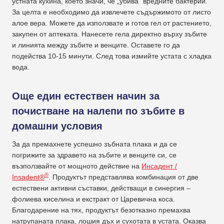
устната кухина, което значи, че „убива” вредните бактерии.
За целта е необходимо да извлечете съдържимото от листо
алое вера. Можете да използвате и готов гел от растението,
закупен от аптеката. Нанесете гела директно върху зъбите
и линията между зъбите и венците. Оставете го да
подейства 10-15 минути. След това измийте устата с хладка
вода.
Още един естествен начин за
почистване на налепи по зъбите в
домашни условия
За да премахнете успешно зъбната плака и да се
погрижите за здравето на зъбите и венците си, се
възползвайте от мощното действие на
Инсадент /
®
Insadent®
. Продуктът представлява комбинация от две
естествени активни съставки, действащи в синергия –
фолиева киселина и екстракт от Царевична коса.
Благодарение на тях, продуктът безотказно премахва
натрупаната плака, лошия дъх и сухотата в устата. Оказва