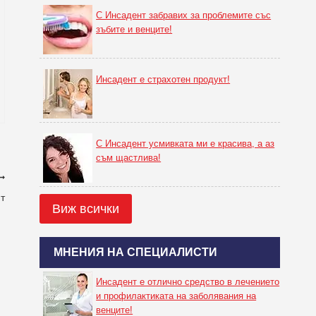
С Инсадент забравих за проблемите със
зъбите и венците!
Инсадент е страхотен продукт!
С Инсадент усмивката ми е красива, а аз
съм щастлива!
т
Виж всички
МНЕНИЯ НА СПЕЦИАЛИСТИ
Инсадент е отлично средство в лечението
и профилактиката на заболявания на
венците!