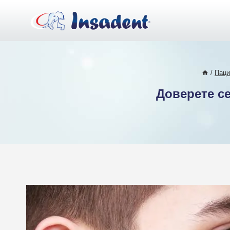
Към
съдържанието
/
Паци
Доверете се