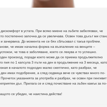
дискомфорт в устата. При всяко миене на зъбите забелязвах, че
ято постепенно започна да се увеличава. Освен това дъхът ми стан
 и зачервиха. До момента не се бях сблъсквал с такъв проблем.
станови, че имам начална форма на възпаление на венците –
успокои, че това е заболяване, което се лекува и то успешно.
рироден произход, поради което може да се приема продължително
о пия по 1 капсула 3 пъти на ден в продължение на 3 месеца, кат
изная в началото подходих малко скептично, като разбрах, че
 ден имах подобрение, а след седмица вече се чувствах много по-
 Прочетох указанията за употреба и разбрах, че освен при гингивит
неприятен дъх. Прилага се и след почистване на зъбен камък за по-
ащото се убедих, че наистина действа!