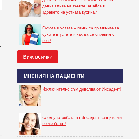
дъвка влияе на зъбите, емайла и
здравето на устната кухина?
Сухота в устата – какви са причините за
сухота в устата и как да се справим с
нея?
а
Виж всички
МНЕНИЯ НА ПАЦИЕНТИ
о
Изключително съм доволна от Инсадент!
След употребата на Инсадент венците ми
не ме болят!