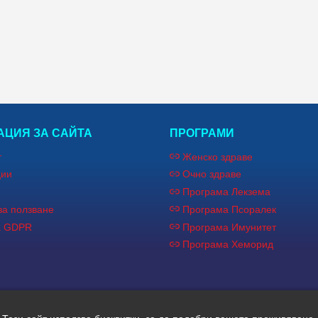
ЦИЯ ЗА САЙТА
ПРОГРАМИ
т
Женско здраве
ции
Очно здраве
Програма Лекзема
за ползване
Програма Псоралек
а GDPR
Програма Имунитет
Програма Хеморид