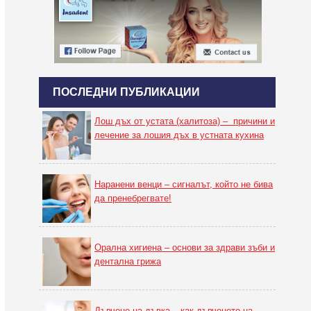
ПОСЛЕДНИ ПУБЛИКАЦИИ
Лош дъх от устата (халитоза) – причини и
лечение за лошия дъх в устната кухина
Наранени венци – сигналът, който не бива
да пренебрегвате!
Орална хигиена – основи за здрави зъби и
дентална грижа
Дъвчене на дъвка – как дъвченето на