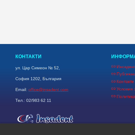
КОНТАКТИ
ИНФОРМА
Инсаден
ул. Цар Симеон № 52,
Публика
София 1202, България
Контакти
Условия 
Email:
office@insadent.com
Политик
Тел.: 02/983 62 11