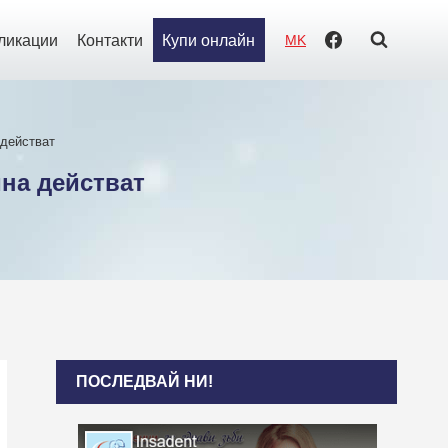
ликации
Контакти
Купи онлайн
MK
 действат
ина действат
ПОСЛЕДВАЙ НИ!