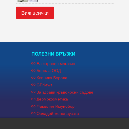
Виж всички
ПОЛЕЗНИ ВРЪЗКИ
Електронен магазин
Борола ООД
Клиника Борола
GPNews
За здрави кръвоносни съдове
Дермокозметика
Фамилия Имунобор
Овладей менопаузата