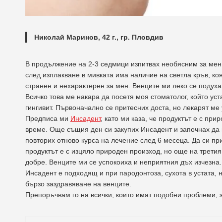
Николай Маринов, 42 г., гр. Пловдив
В продължение на 2-3 седмици изпитвах необясним за мен 
след изплакване в мивката има наличие на светла кръв, ко
странен и нехарактерен за мен. Венците ми леко се подуха
Всичко това ме накара да посетя моя стоматолог, който у
гингивит. Първоначално се притесних доста, но лекарят ме 
Предписа ми
Инсадент
, като ми каза, че продуктът е с п
време. Още същия ден си закупих Инсадент и започнах да г
повторих отново курса на лечение след 6 месеца. Да си пр
продуктът е с изцяло природен произход, но още на третия
добре. Венците ми се успокоиха и неприятния дъх изчезна.
Инсадент е подходящ и при пародонтоза, сухота в устата, 
бързо заздравяване на венците.
Препоръчвам го на всички, които имат подобни проблеми, з