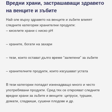
Вредни храни, застрашаващи здравето
на венците и зъбите
Най-зле върху здравето на венците и зъбите влияят
следните категории хранителни продукти:
– киселите храни с ниско pH
– храните, богати на захари
– тези, които остават дълго време “залепени” за зъбите
– хранителните продукти, които изсушават устата
В тези категории попадат изненадващо много и често
употребявани продукти. Сред тях се открояват следните
вредни храни за зъбите и венците: цитруси, туршии,
домати, сладкиши, сушени плодове и др.