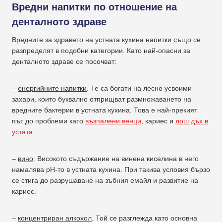
Вредни напитки по отношение на
денталното здраве
Вредните за здравето на устната кухина напитки също се
разпределят в подобни категории. Като най-опасни за
денталното здраве се посочват:
–
енергийните напитки
. Те са богати на лесно усвоими
захари, които буквално отприщват размножаването на
вредните бактерии в устната кухина. Това е най-прекият
път до проблеми като
възпалени венци
, кариес и
лош дъх в
устата
.
–
вино
. Високото съдържание на винена киселина в него
намалява pH-то в устната кухина. При такива условия бързо
се стига до разрушаване на зъбния емайл и развитие на
кариес.
–
концентриран алкохол
. Той се разглежда като основна