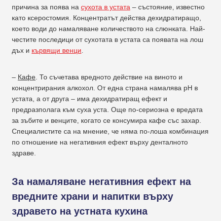
причина за поява на
сухота в устата
– състояние, известно
като ксеростомия. Концентратът действа дехидратиращо,
което води до намаляване количеството на слюнката. Най-
честите последици от сухотата в устата са появата на лош
дъх и
кървящи венци
.
–
Кафе
. То съчетава вредното действие на виното и
концентрирания алкохол. От една страна намалява pH в
устата, а от друга – има дехидратиращ ефект и
предразполага към суха уста. Още по-сериозна е вредата
за зъбите и венците, когато се консумира кафе със захар.
Специалистите са на мнение, че няма по-лоша комбинация
по отношение на негативния ефект върху денталното
здраве.
За намаляване негативния ефект на
вредните храни и напитки върху
здравето на устната кухина