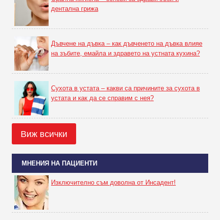
дентална грижа
Дъвчене на дъвка – как дъвченето на дъвка влияе
на зъбите, емайла и здравето на устната кухина?
Сухота в устата – какви са причините за сухота в
устата и как да се справим с нея?
Виж всички
МНЕНИЯ НА ПАЦИЕНТИ
Изключително съм доволна от Инсадент!