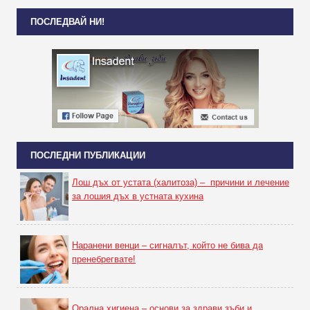
ПОСЛЕДВАЙ НИ!
ПОСЛЕДНИ ПУБЛИКАЦИИ
Лош дъх от устата (халитоза) – причини и лечение
за лошия дъх в устната кухина
Наранени венци – сигналът, който не бива да
пренебрегвате!
Орална хигиена – основи за здрави зъби и