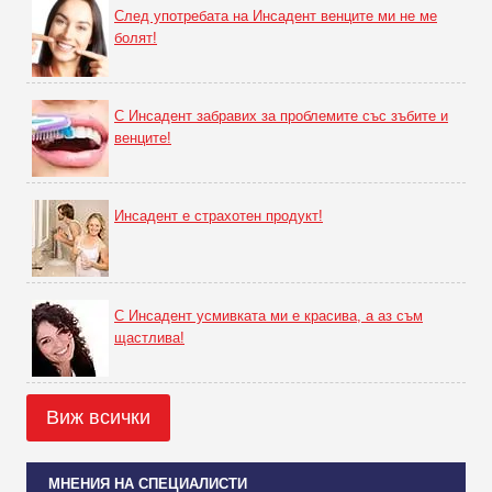
След употребата на Инсадент венците ми не ме
болят!
С Инсадент забравих за проблемите със зъбите и
венците!
Инсадент е страхотен продукт!
С Инсадент усмивката ми е красива, а аз съм
щастлива!
Виж всички
МНЕНИЯ НА СПЕЦИАЛИСТИ