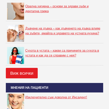
Орална хигиена – основи за здрави зъби и
дентална грижа
Дъвчене на дъвка – как дъвченето на дъвка влияе
на зъбите, емайла и здравето на устната кухина?
Сухота в устата – какви са причините за сухота в
устата и как да се справим с нея?
Виж всички
МНЕНИЯ НА ПАЦИЕНТИ
Изключително съм доволна от Инсадент!