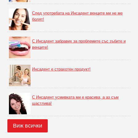
След употребата на Инсадент венците ми не ме
болят!
С Инсадент забравих за проблемите със зъбите и
венците!
Инсадент е страхотен продукт!
С Инсадент усмивката ми е красива, а аз съм
щастлива!
Виж всички