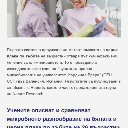
Първото световно проучване на метагеномиката на
черна
плака по зъбите
на възрастни отваря път към ефективно
лечение за елиминирането ѝ. То е проведено от
изследователския екип на Групата за орална
микробиология на университет „Кардинал Ерера“ (CEU
UCH) във Валенсия, Испания. Резултатите са публикувани в
сп. Scientific Reports, което е част от редакционната група
на Nature Research.
Учените описват и сравняват
микробното разнообразие на бялата и
черна плака по зъбите на 26 възрастни