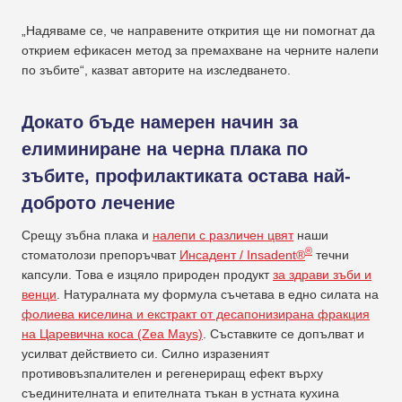
„Надяваме се, че направените открития ще ни помогнат да
открием ефикасен метод за премахване на черните налепи
по зъбите“, казват авторите на изследването.
Докато бъде намерен начин за
елиминиране на черна плака по
зъбите, профилактиката остава най-
доброто лечение
Срещу зъбна плака и
налепи с различен цвят
наши
®
стоматолози препоръчват
Инсадент / Insadent®
течни
капсули. Това е изцяло природен продукт
за здрави зъби и
венци
. Натуралната му формула съчетава в едно силата на
фолиева киселина и екстракт от десапонизирана фракция
на Царевична коса (Zea Mays)
. Съставките се допълват и
усилват действието си. Силно изразеният
противовъзпалителен и регенериращ ефект върху
съединителната и епителната тъкан в устната кухина