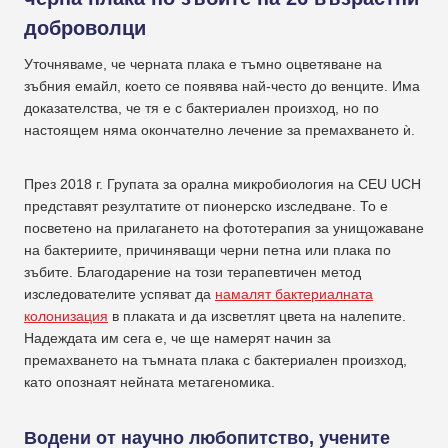
доброволци
Уточняваме, че черната плака е тъмно оцветяване на
зъбния емайл, което се появява най-често до венците. Има
доказателства, че тя е с бактериален произход, но по
настоящем няма окончателно лечение за премахването ѝ.
През 2018 г. Групата за орална микробиология на CEU UCH
представят резултатите от пионерско изследване. То е
посветено на прилагането на фототерапия за унищожаване
на бактериите, причиняващи черни петна или плака по
зъбите. Благодарение на този терапевтичен метод
изследователите успяват да
намалят бактериалната
колонизация
в плаката и да изсветлят цвета на налепите.
Надеждата им сега е, че ще намерят начин за
премахването на тъмната плака с бактериален произход,
като опознаят нейната метагеномика.
Водени от научно любопитство, учените