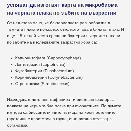
успяват да изготвят карта на микробиома
на черната плака по зъбите на възрастни
От нея става ясно, че бактериалното разнообразие в
тъмната плака е по-малко, отколкото това в бялата плака. И
още – 5-те най-често срещани бактерии в черните налепи
по зъбите на изследваните възрастни хора са:
Капноцитофага (Capnocytophaga)
Лептотрихия (Leptotrichia)
Фузобактерии (Fusobacterium)
Коринебактерии (Corynebacterium)
Стрептококи (Streptococcus)
Изследователите идентифицират и рисковия фактор за
появата на черна зъбна плака при възрастните. По думите
им това са биосинтетичните пътища на хем-протеините
(протеини с простетична група, съдържаща желязо) в
организма.