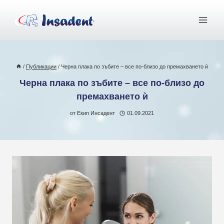
Към
съдържанието
/
Публикации
/
Черна плака по зъбите – все по-близо до премахването ѝ
Черна плака по зъбите – все по-близо до
премахването ѝ
от
Екип Инсадент
01.09.2021