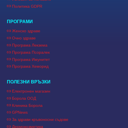
Политика GDPR
ПРОГРАМИ
Женско здраве
Очно здраве
Програма Лекзема
Програма Псоралек
Програма Имунитет
Програма Хеморид
ПОЛЕЗНИ ВРЪЗКИ
Електронен магазин
Борола ООД
Клиника Борола
GPNews
За здрави кръвоносни съдове
Дермокозметика