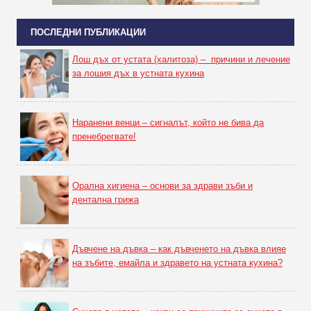
ПОСЛЕДНИ ПУБЛИКАЦИИ
Лош дъх от устата (халитоза) – причини и лечение
за лошия дъх в устната кухина
Наранени венци – сигналът, който не бива да
пренебрегвате!
Орална хигиена – основи за здрави зъби и
дентална грижа
Дъвчене на дъвка – как дъвченето на дъвка влияе
на зъбите, емайла и здравето на устната кухина?