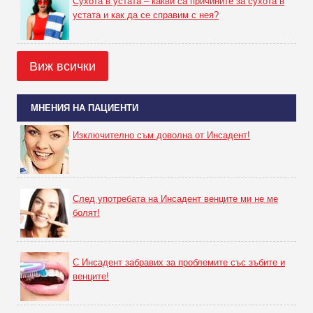
Сухота в устата – какви са причините за сухота в
устата и как да се справим с нея?
Виж всички
МНЕНИЯ НА ПАЦИЕНТИ
Изключително съм доволна от Инсадент!
След употребата на Инсадент венците ми не ме
болят!
С Инсадент забравих за проблемите със зъбите и
венците!