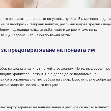
оито влошават състоянието на устната кухина. Възможността да с
 на разнообразни газирани напитки, различни видове вредни сладк
ерем подходяща четка за зъби, както и да разчитаме на куп
 венци навреме. Ето някои по-важни от тях.
за предотвратяване на появата им
збор на храна и начинът, по който се храним. По-голяма вероятнос
одящият хранителен режим. Не е добре да се подлагаме на
а се и ограничаване употребата на захар. Вместо това е добре да
антиоксиданти, полезни за венците.
тно върху здравето на нашите венци и разбира се на състоянието