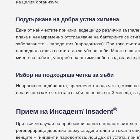
на целия организъм.
Поддържане на добра устна хигиена
Една от най-честите причини, водещи до различни възпале
плака и ненавременно отстраняване на бактериите се стиг
заболяването – пародонтит (пародонтоза). При това състо
напреднала фаза се стига до загуба на зъби. Много е важн
миене на зъбите, употреба на антимикробна вода за изплак
Избор на подходяща четка за
зъби
Неправилно подбраната, прекалено твърда четка, може да
е да използваме четката за зъби не повече от 3 месеца, з
®
Прием на Инсадент/ Insadent
При всички случаи на проблемни венци е препоръчителен 
регенериращо действие върху съединителната тъкан и епи
венците – гингивит и пародонтоза, лош дъх от устата, при 