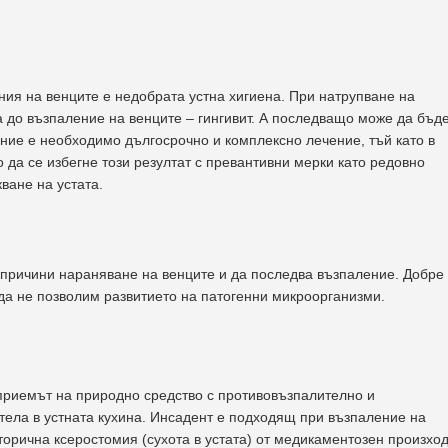
ния на венците е недобрата устна хигиена. При натрупване на
а до възпаление на венците – гингивит. А последващо може да бъд
яние е необходимо дългосрочно и комплексно лечение, тъй като в
о да се избегне този резултат с превантивни мерки като редовно
ване на устата.
 причини нараняване на венците и да последва възпаление. Добре
а да не позволим развитието на патогенни микроорганизми.
приемът на природно средство с противовъзпалително и
тела в устната кухина. Инсадент е подходящ при възпаление на
вторична ксеростомия (сухота в устата) от медикаментозен произход