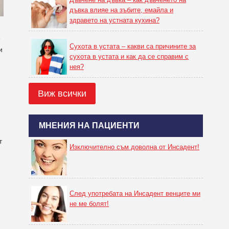
дъвка влияе на зъбите, емайла и
здравето на устната кухина?
е
Сухота в устата – какви са причините за
и
сухота в устата и как да се справим с
нея?
Виж всички
МНЕНИЯ НА ПАЦИЕНТИ
т
Изключително съм доволна от Инсадент!
След употребата на Инсадент венците ми
не ме болят!