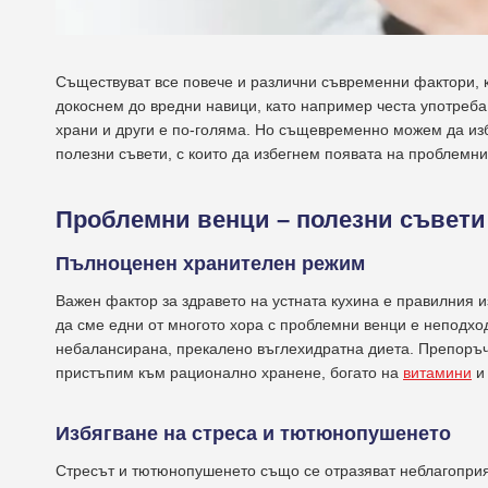
Съществуват все повече и различни съвременни фактори, к
докоснем до вредни навици, като например честа употреба
храни и други е по-голяма. Но същевременно можем да изб
полезни съвети, с които да избегнем появата на проблемни
Проблемни венци – полезни съвети 
Пълноценен хранителен режим
Важен фактор за здравето на устната кухина е правилния и
да сме едни от многото хора с проблемни венци е неподх
небалансирана, прекалено въглехидратна диета. Препоръчв
пристъпим към рационално хранене, богато на
витамини
и 
Избягване на стреса и тютюнопушенето
Стресът и тютюнопушенето също се отразяват неблагоприя