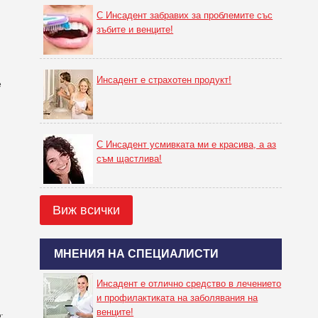
С Инсадент забравих за проблемите със
зъбите и венците!
Инсадент е страхотен продукт!
е
С Инсадент усмивката ми е красива, а аз
съм щастлива!
Виж всички
МНЕНИЯ НА СПЕЦИАЛИСТИ
Инсадент е отлично средство в лечението
и профилактиката на заболявания на
.
венците!