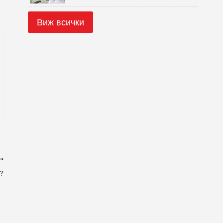
Виж всички
а?