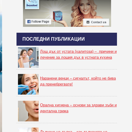
ПОСЛЕДНИ ПУБЛИКАЦИИ
Лош дъх от устата (халитоза) – причини и
лечение за лошия дъх в устната кухина
Наранени венци – сигналът, който не бива
да пренебрегвате!
Орална хигиена – основи за здрави зъби и
дентална грижа
Дъвчене на дъвка – как дъвченето на