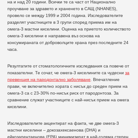
на и над 20 години. Всички те са част от Национално
проучване за здравето и храненето в САЩ (NHANES),
провело се между 1999 и 2004 година. Изследователите
разделят участниците в 3 групи според приема им на
омега-3 мастни киселини. Оценка на приетото количеството
омега-3 киселини е направена въз основа на
консумираната от доброволците храна през последните 24
часа.
Резултатите от стоматологичните изследвания са повече от
показателни. Те сочат, че омега-3 киселините са чудесни
за
превенция на пародонтално заболяване
. Впечатление
прави, че включително хората с нисък до среден прием на
омега-3 са с 23-30% по-нисък риск от пародонтоза. За
сравнение служат участниците с най-нисък прием на омега
киселини.
Изследователите акцентират на факта, че две омега-3
мастни киселини – докозахексаенова (DHA) и
ейкозапентаeнова (EPA) минимизират в най-голяма степен