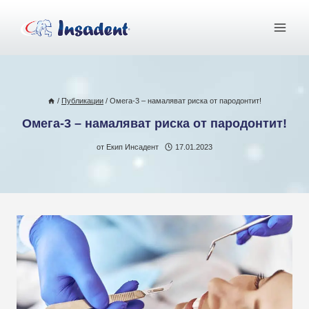
Към
съдържанието
/
Публикации
/
Омега-3 – намаляват риска от пародонтит!
Омега-3 – намаляват риска от пародонтит!
от
Екип Инсадент
17.01.2023