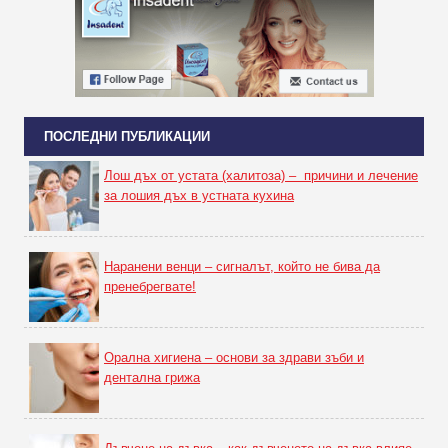
ПОСЛЕДНИ ПУБЛИКАЦИИ
Лош дъх от устата (халитоза) – причини и лечение
за лошия дъх в устната кухина
Наранени венци – сигналът, който не бива да
пренебрегвате!
Орална хигиена – основи за здрави зъби и
дентална грижа