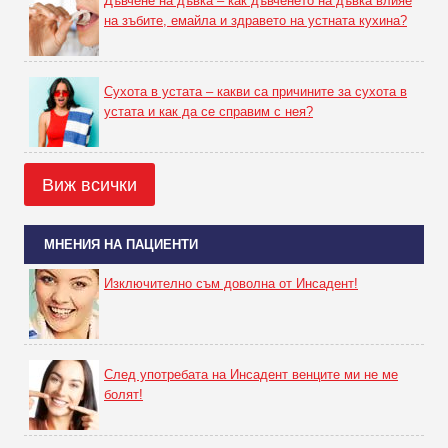
Дъвчене на дъвка – как дъвченето на дъвка влияе
на зъбите, емайла и здравето на устната кухина?
Сухота в устата – какви са причините за сухота в
устата и как да се справим с нея?
Виж всички
МНЕНИЯ НА ПАЦИЕНТИ
Изключително съм доволна от Инсадент!
След употребата на Инсадент венците ми не ме
болят!