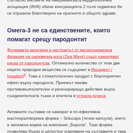
асоциация (AHA) обаче консумацията 2 пъти седмично би
се отразила благотворно на оралното и общото здраве.
Омега-3 не са единствените, които
помагат срещу пародонтит
Фолиевата киселина и екстрактът от десапонизирана
фракция на царевична коса (Zea Mays) също намаляват
риска от пародонтоза
. Оптимално количество от тези две
изцяло природни вещества се съдържат в
Инсадент /
®
Insadent
. Това е стоматологичен продукт с благоприятен
ефект върху пародонта. Приемът оказва
противовъзпалително и регенериращо действие върху
съединителната тъкан и епитела в
устната кухина
.
Активните съставки се намират в по-ефективна
мастноразтворима форма – Solucaps (течни капсули), което
е запазена марка на компания „Борола“. Тази форма
позволява бързо и цялостно усвояване на съставките и така