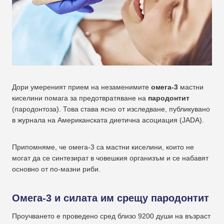
Дори умереният прием на незаменимите
омега-3
мастни
киселини помага за предотвратяване на
пародонтит
(пародонтоза). Това става ясно от изследване, публикувано
в журнала на Американската диетична асоциация (JADA).
Припомняме, че омега-3 са мастни киселини, които не
могат да се синтезират в човешкия организъм и се набавят
основно от по-мазни риби.
Омега-3 и силата им срещу пародонтит
Проучването е проведено сред близо 9200 души на възраст