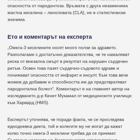
опасността от пародонтоза. Връзката с друга незаменима
мастна киселина – линоловата (CLA), не е статистически
значима.
Ето и коментарът на експерта
„Омега-3 киселините носят много ползи за здравето.
Разполагаме с достатъчно доказателства, че те намаляват
риска от внезапна смърт в резултат на нарушен сърдечен
ритъм. Освен това пазят сърдечно-съдовото здраве и
понижават опасността от инфаркт и инсулт. Към това вече
можем да добавим и способността им да предотвратяват
пародонтална болест“. Коментарът е на главният автор на
изследването д-р Кенет Мукамал от медицинското училище
към Харвард (HMS).
Експертът уточнява, че поради факта, че се проследява
еднодневна диета, той и колегите му не могат да кажат
колко точно омега-3 киселини трябва да се приемат.
Съгласно насоките на Американската кардиологична