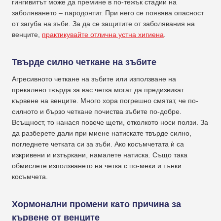
гингивитът може да премине в по-тежък стадии на
заболяването – пародонтит. При него се появява опасност
от загуба на зъби. За да се защитите от заболявания на
венците,
практикувайте отлична устна хигиена
.
Твърде силно четкане на зъбите
Агресивното четкане на зъбите или използване на
прекалено твърда за вас четка могат да предизвикат
кървене на венците. Много хора погрешно смятат, че по-
силното и бързо четкане почиства зъбите по-добре.
Всъщност, то нанася повече щети, отколкото носи ползи. За
да разберете дали при миене натискате твърде силно,
погледнете четката си за зъби. Ако косъмчетата ѝ са
изкривени и изтъркани, намалете натиска. Също така
обмислете използването на четка с по-меки и тънки
косъмчета.
Хормонални промени като причина за
кървене от венците