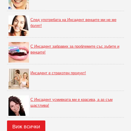
След употребата на Инсадент венците ми не ме
болят!
С Инсадент забравих за проблемите със зъбите и
венците!
Инсадент е страхотен продукт!
С Инсадент усмивката ми е красива, а аз съм
щастлива!
Виж всички