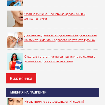
Орална хигиена – основи за здрави зъби и
дентална грижа
Дъвчене на дъвка – как дъвченето на дъвка влияе
на зъбите, емайла и здравето на устната кухина?
Сухота в устата – какви са причините за сухота в
устата и как да се справим с нея?
Виж всички
МНЕНИЯ НА ПАЦИЕНТИ
Изключително съм доволна от Инсадент!