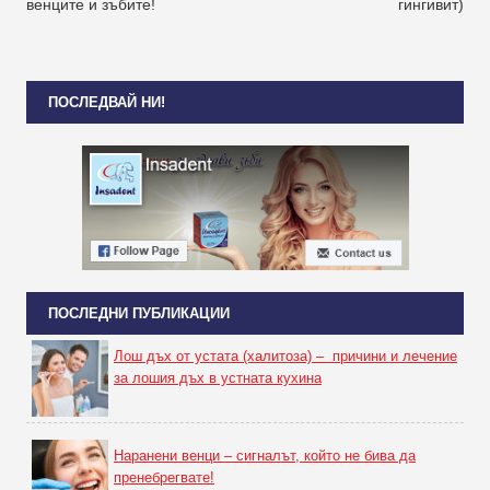
венците и зъбите!
гингивит)
ПОСЛЕДВАЙ НИ!
ПОСЛЕДНИ ПУБЛИКАЦИИ
Лош дъх от устата (халитоза) – причини и лечение
за лошия дъх в устната кухина
Наранени венци – сигналът, който не бива да
пренебрегвате!