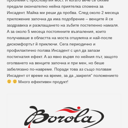
предали окончателно нейна приятелка спомена за
Инсадент. Майка ми реши да пробва. След около 2 месеца
приложение започна да има подобрение – венците й се
заздравиха и разклащането на зъбите постепенно намаля.
А за около 5 месеца постоянните възпаления, които
получаваше в областта на моста отшумяха и най-после
дискомфортът й приключи. Сега периодично и
профилактично ползва Инсадент с цел да запази
постигнатия ефект. А аз явно вървя по нейния път, защото
оголването на венците започна и при мен, но беше
забелязано по-навреме. Поради това аз също ползвам
Инсадент от време на време, за да „закрепя“ положението
Много ефективен продукт!