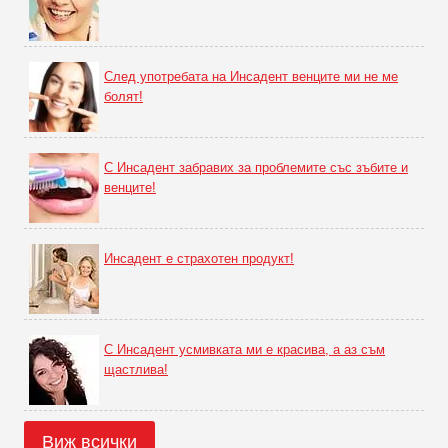
След употребата на Инсадент венците ми не ме
болят!
С Инсадент забравих за проблемите със зъбите и
венците!
Инсадент е страхотен продукт!
С Инсадент усмивката ми е красива, а аз съм
щастлива!
Виж всички