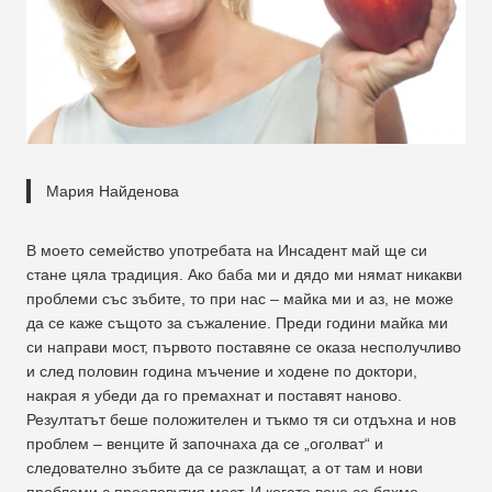
Мария Найденова
В моето семейство употребата на Инсадент май ще си
стане цяла традиция. Ако баба ми и дядо ми нямат никакви
проблеми със зъбите, то при нас – майка ми и аз, не може
да се каже същото за съжаление. Преди години майка ми
си направи мост, първото поставяне се оказа несполучливо
и след половин година мъчение и ходене по доктори,
накрая я убеди да го премахнат и поставят наново.
Резултатът беше положителен и тъкмо тя си отдъхна и нов
проблем – венците й започнаха да се „оголват“ и
следователно зъбите да се разклащат, а от там и нови
проблеми с прословутия мост. И когато вече се бяхме