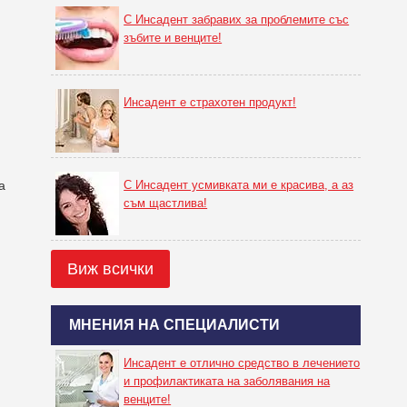
С Инсадент забравих за проблемите със
зъбите и венците!
Инсадент е страхотен продукт!
С Инсадент усмивката ми е красива, а аз
а
съм щастлива!
Виж всички
МНЕНИЯ НА СПЕЦИАЛИСТИ
.
Инсадент е отлично средство в лечението
и профилактиката на заболявания на
венците!