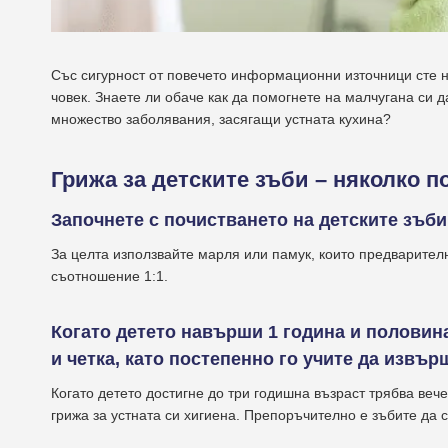
Със сигурност от повечето информационни източници сте н
човек. Знаете ли обаче как да помогнете на малчугана си д
множество заболявания, засягащи устната кухина?
Грижа за детските зъби – няколко п
Започнете с почистването на детските зъб
За целта използвайте марля или памук, които предварителн
съотношение 1:1.
Когато детето навърши 1 година и половин
и четка, като постепенно го учите да извъ
Когато детето достигне до три годишна възраст трябва веч
грижа за устната си хигиена. Препоръчително е зъбите да с