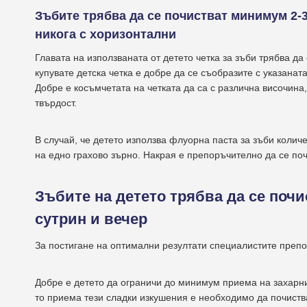
Зъбите трябва да се почистват минимум 2-
никога с хоризонтални
Главата на използваната от детето четка за зъби трябва да 
купувате детска четка е добре да се съобразите с указаната
Добре е косъмчетата на четката да са с различна височина,
твърдост.
В случай, че детето използва флуорна паста за зъби колич
на едно грахово зърно. Накрая е препоръчително да се поч
Зъбите на детето трябва да се почи
сутрин и вечер
За постигане на оптимални резултати специалистите препо
Добре е детето да ограничи до минимум приема на захарни 
то приема тези сладки изкушения е необходимо да почист