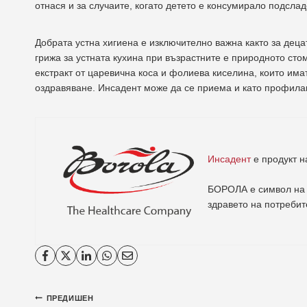
отнася и за случаите, когато детето е консумирало подслад
Добрата устна хигиена е изключително важна както за дец
грижа за устната кухина при възрастните е природното ст
екстракт от царевична коса и фолиева киселина, които има
оздравяване. Инсадент може да се приема и като профила
Инсадент
е продукт 
БОРОЛА е символ на 
здравето на потребит
Навигация
ПРЕДИШЕН