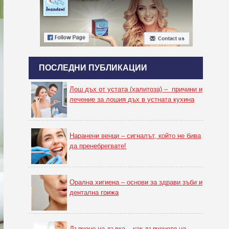
ПОСЛЕДНИ ПУБЛИКАЦИИ
Лош дъх от устата (халитоза) – причини и
лечение за лошия дъх в устната кухина
Наранени венци – сигналът, който не бива
да пренебрегвате!
Орална хигиена – основи за здрави зъби и
дентална грижа
Дъвчене на дъвка – как дъвченето на