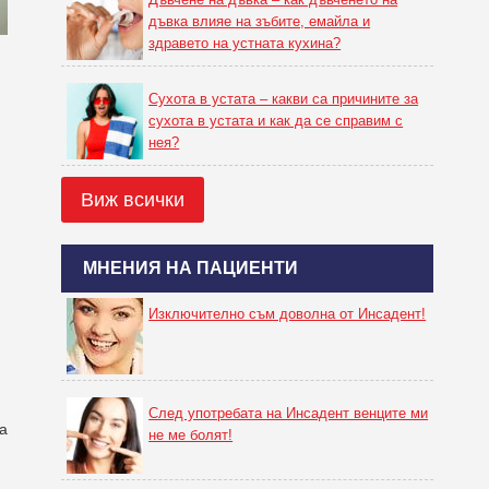
дъвка влияе на зъбите, емайла и
здравето на устната кухина?
Сухота в устата – какви са причините за
сухота в устата и как да се справим с
нея?
Виж всички
МНЕНИЯ НА ПАЦИЕНТИ
Изключително съм доволна от Инсадент!
След употребата на Инсадент венците ми
а
не ме болят!