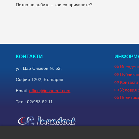
Петна по зъбите – кои са причините?
КОНТАКТИ
ИНФОРМА
Инсаден
ул. Цар Симеон № 52,
Публика
София 1202, България
Контакти
Условия 
Email:
office@insadent.com
Политик
Тел.: 02/983 62 11