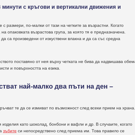
3 минути с кръгови и вертикални движения и
е с размери, по-малки от тaзи на четките за възрастни. Когато
 на опаковката възрастова група, за която тя е предназначена.
 да са произведени от изкуствени влакна и да са със средна
еството поставяно от нея върху четката не бива да надвишава обем
исти и повърхността на езика.
стват най-малко два пъти на ден –
ръчват те да се измиват по възможност след всеки прием на храна
изделия като шоколад, бонбони и вафли и др. В случаите, когато
ва
зъбите
си непосредствено след приема им. Това правило се