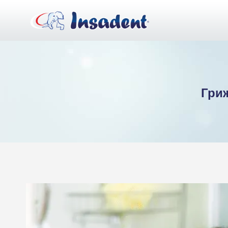
Към
съдържанието
Гриж