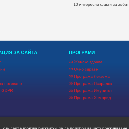
10 интересни факти за зъбит
ЦИЯ ЗА САЙТА
ПРОГРАМИ
т
Женско здраве
ции
Очно здраве
Програма Лекзема
за ползване
Програма Псоралек
а GDPR
Програма Имунитет
Програма Хеморид
Този сайт използва бисквитки, за да подобри вашето преживяване.