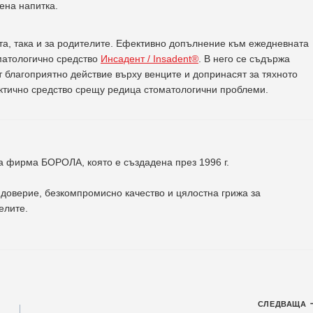
ена напитка.
ата, така и за родителите. Ефективно допълнение към ежедневната
оматологично средство
Инсадент / Insadent®
. В него се съдържа
т благоприятно действие върху венците и допринасят за тяхното
ктично средство срещу редица стоматологични проблеми.
на фирма
БОРОЛА
, която е създадена през 1996 г.
доверие, безкомпромисно качество и цялостна грижа за
елите
.
СЛЕДВАЩА