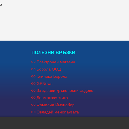
е
ПОЛЕЗНИ ВРЪЗКИ
Електронен магазин
Борола ООД
Клиника Борола
GPNews
За здрави кръвоносни съдове
Дермокозметика
Фамилия Имунобор
Овладей менопаузата