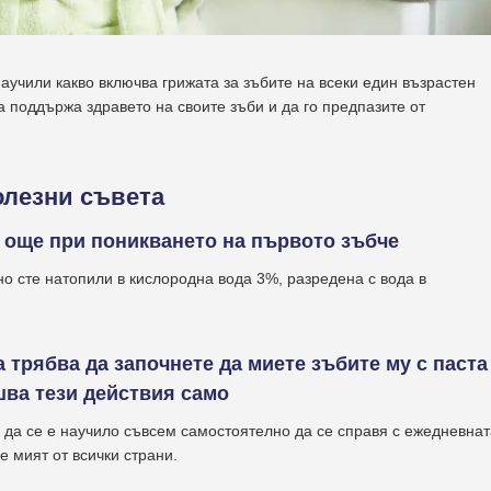
аучили какво включва грижата за зъбите на всеки един възрастен
а поддържа здравето на своите зъби и да го предпазите от
олезни съвета
и още при поникването на първото зъбче
о сте натопили в кислородна вода 3%, разредена с вода в
а трябва да започнете да миете
зъбите
му с паста
ршва тези действия само
е да се е научило съвсем самостоятелно да се справя с ежедневнат
е мият от всички страни.