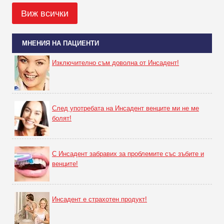
Виж всички
МНЕНИЯ НА ПАЦИЕНТИ
Изключително съм доволна от Инсадент!
След употребата на Инсадент венците ми не ме
болят!
С Инсадент забравих за проблемите със зъбите и
венците!
Инсадент е страхотен продукт!