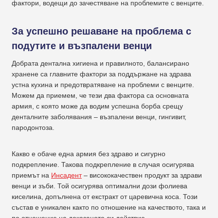
фактори, водещи до зачестяване на проблемите с венците.
За успешно решаване на проблема с
подутите и възпалени венци
Добрата дентална хигиена и правилното, балансирано
хранене са главните фактори за поддържане на здрава
устна кухина и предотвратяване на проблеми с венците.
Можем да приемем, че тези два фактора са основната
армия, с която може да водим успешна борба срещу
денталните заболявания – възпалени венци, гингивит,
пародонтоза.
Какво е обаче една армия без здраво и сигурно
подкрепление. Такова подкрепление в случая осигурява
приемът на
Инсадент
– висококачествен продукт за здрави
венци и зъби. Той осигурява оптимални дози фолиева
киселина, допълнена от екстракт от царевична коса. Този
състав е уникален както по отношение на качеството, така и
по отношение на доказаното си действие.