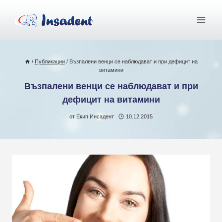
Към
съдържанието
/
Публикации
/
Възпалени венци се наблюдават и при дефицит на
витамини
Възпалени венци се наблюдават и при
дефицит на витамини
от
Екип Инсадент
10.12.2015