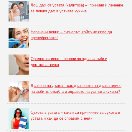
Лош дъх от устата (халитоза) – причини и лечение
за лошия дъх в устната кухина
Наранени венци – сигналът, който не бива да
пренебрегвате!
Орална хигиена – основи за здрави зъби и
дентална грижа
Дъвчене на дъвка – как дъвченето на дъвка влияе
на зъбите, емайла и здравето на устната кухина?
Сухота в устата – какви са причините за сухота в
устата и как да се справим с нея?