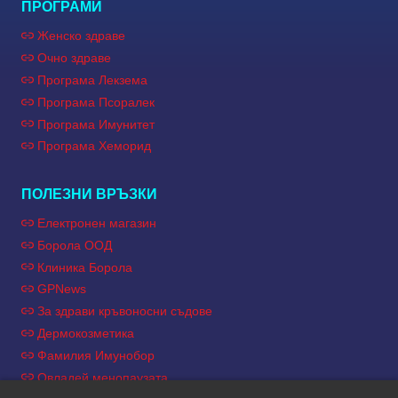
ПРОГРАМИ
Женско здраве
Очно здраве
Програма Лекзема
Програма Псоралек
Програма Имунитет
Програма Хеморид
ПОЛЕЗНИ ВРЪЗКИ
Електронен магазин
Борола ООД
Клиника Борола
GPNews
За здрави кръвоносни съдове
Дермокозметика
Фамилия Имунобор
Овладей менопаузата