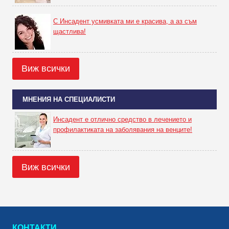
С Инсадент усмивката ми е красива, а аз съм
щастлива!
Виж всички
МНЕНИЯ НА СПЕЦИАЛИСТИ
Инсадент е отлично средство в лечението и
профилактиката на заболявания на венците!
Виж всички
КОНТАКТИ