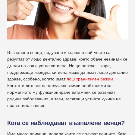
Възпалени венци, подуване и кървене най-често са
резултат от лошо дентално здраве, което обаче невинаги се
дължи на лоша устна хигиена. Нещо повече – хора,
поддържащи изрядна хигиена може да имат лошо дентално
здраве, особено, когато имат
лош хранителен режим
.
Когато тялото ни не получава всички необходими за
нормалното му функциониране витамини се развиват
редица заболявания, а тези, засягащи устната кухина не
правят изключение.
Кога се наблюдават възпалени венци?
Има много причини, поради които се подуват венците. Като