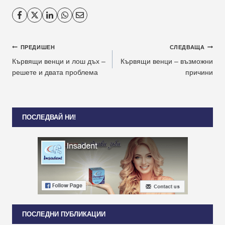
Навигация
ПРЕДИШЕН
СЛЕДВАЩА
Кървящи венци и лош дъх –
Кървящи венци – възможни
решете и двата проблема
причини
ПОСЛЕДВАЙ НИ!
ПОСЛЕДНИ ПУБЛИКАЦИИ