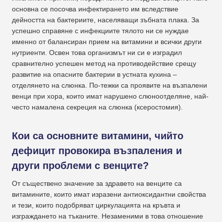
основна се посочва инфектирането им вследствие
дейността на бактериите, населяващи зъбната плака. За
успешно справяне с инфекциите тялото ни се нуждае
именно от балансиран прием на витамини и всички други
нутриенти. Освен това организмът ни си е изградил
сравнително успешен метод на противодействие срещу
развитие на опасните бактерии в устната кухина –
отделянето на слюнка. По-тежки са проявите на възпалени
венци при хора, които имат нарушено слюноотделяне, най-
често намалена секреция на слюнка (ксеростомия).
Кои са основните витамини, чийто
дефицит провокира възпаления и
други проблеми с венците?
От съществено значение за здравето на венците са
витамините, които имат изразени антиоксидантни свойства
и тези, които подобряват циркулацията на кръвта и
изграждането на тъканите. Незаменими в това отношение