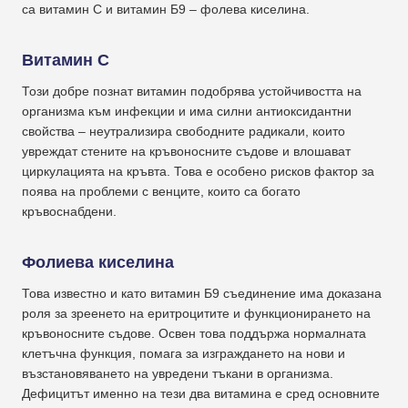
са витамин С и витамин Б9 – фолева киселина.
Витамин С
Този добре познат витамин подобрява устойчивостта на
организма към инфекции и има силни антиоксидантни
свойства – неутрализира свободните радикали, които
увреждат стените на кръвоносните съдове и влошават
циркулацията на кръвта. Това е особено рисков фактор за
поява на проблеми с венците, които са богато
кръвоснабдени.
Фолиева киселина
Това известно и като витамин Б9 съединение има доказана
роля за зреенето на еритроцитите и функционирането на
кръвоносните съдове. Освен това поддържа нормалната
клетъчна функция, помага за изграждането на нови и
възстановяването на увредени тъкани в организма.
Дефицитът именно на тези два витамина е сред основните