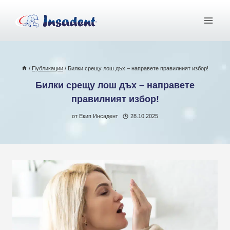
Към
съдържанието
/
Публикации
/
Билки срещу лош дъх – направете правилният избор!
Билки срещу лош дъх – направете
правилният избор!
от
Екип Инсадент
28.10.2025