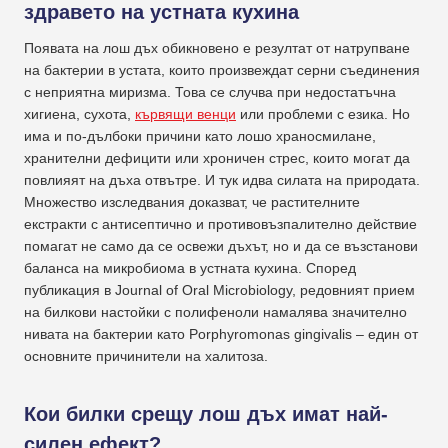
здравето на устната кухина
Появата на лош дъх обикновено е резултат от натрупване
на бактерии в устата, които произвеждат серни съединения
с неприятна миризма. Това се случва при недостатъчна
хигиена, сухота,
кървящи венци
или проблеми с езика. Но
има и по-дълбоки причини като лошо храносмилане,
хранителни дефицити или хроничен стрес, които могат да
повлияят на дъха отвътре. И тук идва силата на природата.
Множество изследвания доказват, че растителните
екстракти с антисептично и противовъзпалително действие
помагат не само да се освежи дъхът, но и да се възстанови
баланса на микробиома в устната кухина. Според
публикация в Journal of Oral Microbiology, редовният прием
на билкови настойки с полифеноли намалява значително
нивата на бактерии като Porphyromonas gingivalis – един от
основните причинители на халитоза.
Кои билки срещу лош дъх имат най-
силен ефект?