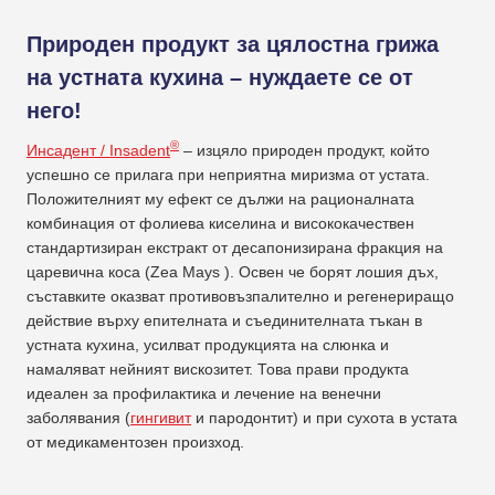
Природен продукт за цялостна грижа
на устната кухина – нуждаете се от
него!
®
Инсадент / Insadent
– изцяло природен продукт, който
успешно се прилага при неприятна миризма от устата.
Положителният му ефект се дължи на рационалната
комбинация от фолиева киселина и висококачествен
стандартизиран екстракт от десапонизирана фракция на
царевична коса (Zea Mays ). Освен че борят лошия дъх,
съставките оказват противовъзпалително и регенериращо
действие върху епителната и съединителната тъкан в
устната кухина, усилват продукцията на слюнка и
намаляват нейният вискозитет. Това прави продукта
идеален за профилактика и лечение на венечни
заболявания (
гингивит
и пародонтит) и при сухота в устата
от медикаментозен произход.