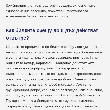
Комбинацията от тези растения създава синергия като
едновременно освежава, почиства и възстановява
естествения баланс на устната флора.
Как билките срещу лош дъх действат
отвътре?
Истинското предимство на билките срещу лош дъх е, че те
не просто маскират проблема, а работят в дълбочина както
в устната кухина, така и в храносмилателния тракт. Някои
билки като Копър, Кардамон и Магданоз действат като
вътрешен дезодориращ агент. Те неутрализират
съединения с мирис, които се отделят при храносмилането
и достигат до дъха през белите дробове. Също толкова
важна е ролята на черния дроб и стомаха. Ако те не
функционират добре, храната се разгражда непълноценно,
което води до газове и миризми. В този случай билки като
Глухарче, Мента и Джинджифил стимулират жлъчната
секреция и подпомагат детоксикацията. Когато тялото е