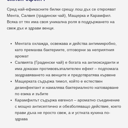
Сред най-ефикасните билки срещу лош дъх се открояват
Мента, Салвия (градински чай), Мащерка и Карамфил.
Всяка от тях има своя уникална роля в поддържането на
свеж дъх и здрави венци.
Ментата охлажда, освежава и действа антимикробно,
като премахва бактериите, отговорни за неприятния
аромат
Салвията (Градински чай) е богата на антиоксиданти и
има доказан противовъзпалителен ефект – подпомага
заздравяването на венците и предотвратява кървене
Мащерката съдържа тимол, който е естествен
дезинфектант и намалява бактериалното натоварване
по езика и зъбите
Карамфилът съдържа евгенол – ароматно съединение
с мощно антисептично и обезболяващо действие, което
прави дъха не просто свеж, а и устната кухина по-
здрава