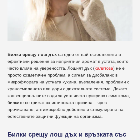
Билки срещу лош дъх
са едно от най-естествените и
ефективни решения за неприятния аромат в устата, който
често влияе на увереността. Лошият дъх (
халитоза
) не е
просто козметичен проблем, а сигнал за дисбаланс в
микрофлората на устната кухина, възпаления, проблеми с
храносмилането или дори с дихателната система. Докато
конвенционалните води за уста често прикриват симптома,
билките се грижат за истинската причина – чрез
пречистване, антимикробно действие и стимулиране на
естествените защитни функции на организма.
Билки срещу лош дъх и връзката със