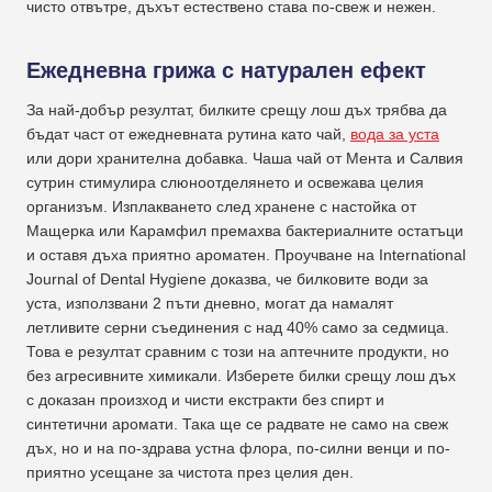
чисто отвътре, дъхът естествено става по-свеж и нежен.
Ежедневна грижа с натурален ефект
За най-добър резултат, билките срещу лош дъх трябва да
бъдат част от ежедневната рутина като чай,
вода за уста
или дори хранителна добавка. Чаша чай от Мента и Салвия
сутрин стимулира слюноотделянето и освежава целия
организъм. Изплакването след хранене с настойка от
Мащерка или Карамфил премахва бактериалните остатъци
и оставя дъха приятно ароматен. Проучване на International
Journal of Dental Hygiene доказва, че билковите води за
уста, използвани 2 пъти дневно, могат да намалят
летливите серни съединения с над 40% само за седмица.
Това е резултат сравним с този на аптечните продукти, но
без агресивните химикали. Изберете билки срещу лош дъх
с доказан произход и чисти екстракти без спирт и
синтетични аромати. Така ще се радвате не само на свеж
дъх, но и на по-здрава устна флора, по-силни венци и по-
приятно усещане за чистота през целия ден.