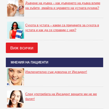
Дъвчене на дъвка – как дъвченето на дъвка влияе
на зъбите, емайла и здравето на устната кухина?
Сухота в устата – какви са причините за сухота в
устата и как да се справим с нея?
Виж всички
МНЕНИЯ НА ПАЦИЕНТИ
Изключително съм доволна от Инсадент!
След употребата на Инсадент венците ми не ме
болят!