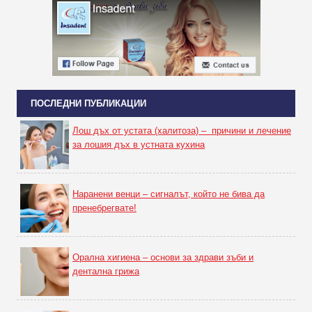
ПОСЛЕДНИ ПУБЛИКАЦИИ
Лош дъх от устата (халитоза) – причини и лечение
за лошия дъх в устната кухина
Наранени венци – сигналът, който не бива да
пренебрегвате!
Орална хигиена – основи за здрави зъби и
дентална грижа