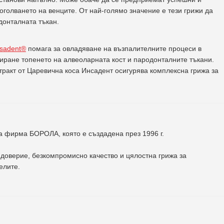
оголването на венците. От най-голямо значение е тези грижи да
донталната тъкан.
nsadent®
помага за овладяване на възпалителните процеси в
пиране топенето на алвеоларната кост и пародонталните тъкани.
ракт от Царевична коса Инсадент осигурява комплексна грижа за
на фирма
БОРОЛА
, която е създадена през 1996 г.
доверие, безкомпромисно качество и цялостна грижа за
елите
.