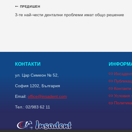
Навигация
ПРЕДИШЕН
3-те най-чести дентални проблеми имат общо решение
КОНТАКТИ
ИНФОРМА
Инсаден
ул. Цар Симеон № 52,
Публика
София 1202, България
Контакти
Условия 
Email:
office@insadent.com
Политик
Тел.: 02/983 62 11