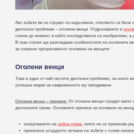
Ако зъбите ви се струват по-издължени, отколкото са били
дентални проблеми – оголени венци. Отдръпването и
огол
стигне до момент, в който последствията са необратими, а
В тази статия ще разгледаме особеностите на оголените в
за спиране прогресивното оголване на венците.
Оголени венци
Това е един от най-честите дентални проблеми, на които 
успешни мерки за навременното му овладяване.
Оголени венци – причини.
От оголени венци страдат както х
денталните грижи. Основните причини за оголване на венц
натрупването на
зъбна плака
, която не се премахва р
прекалено усърдното четкане на зъбите с голям натиск