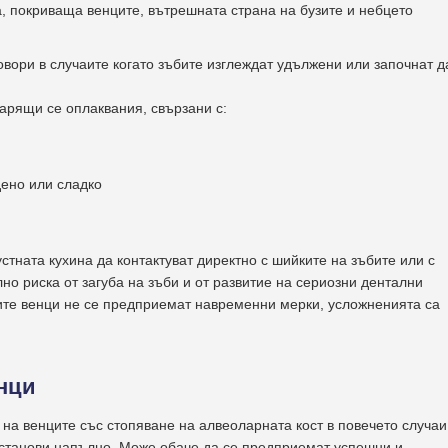
а, покриваща венците, вътрешната страна на бузите и небцето
овори в случаите когато зъбите изглеждат удължени или започнат д
арящи се оплаквания, свързани с:
дено или сладко
стната кухина да контактуват директно с шийките на зъбите или с
о риска от загуба на зъби и от развитие на сериозни дентални
ните венци не се предприемат навременни мерки, усложненията са
нци
 на венците със стопяване на алвеоларната кост в повечето случаи
зстанови напълно. Може обаче да се предприемат успешни и