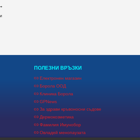
ки
ПОЛЕЗНИ ВРЪЗКИ
Електронен магазин
Борола ООД
Клиника Борола
GPNews
За здрави кръвоносни съдове
Дермокозметика
Фамилия Имунобор
Овладей менопаузата