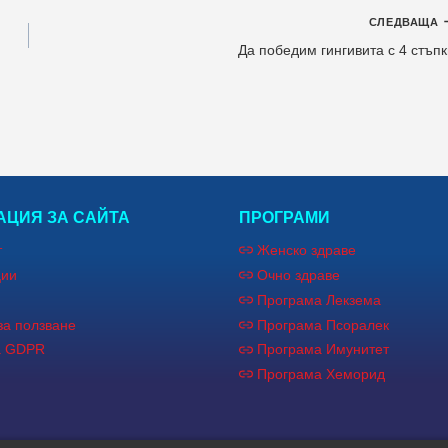
СЛЕДВАЩА
Да победим гингивита с 4 стъп
ЦИЯ ЗА САЙТА
ПРОГРАМИ
т
Женско здраве
ции
Очно здраве
Програма Лекзема
за ползване
Програма Псоралек
а GDPR
Програма Имунитет
Програма Хеморид