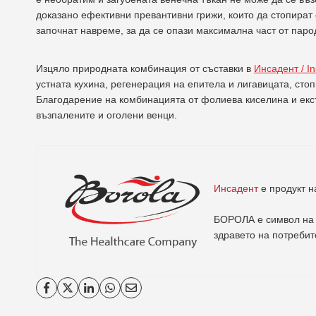
доказано ефективни превантивни грижи, които да стопират 
започнат навреме, за да се опази максимална част от паро
Изцяло природната комбинация от съставки в
Инсадент / I
устната кухина, регенерация на епитела и лигавицата, сто
Благодарение на комбинацията от фолиева киселина и екст
възпалените и оголени венци.
Инсадент
е продукт 
БОРОЛА е символ на 
здравето на потребит