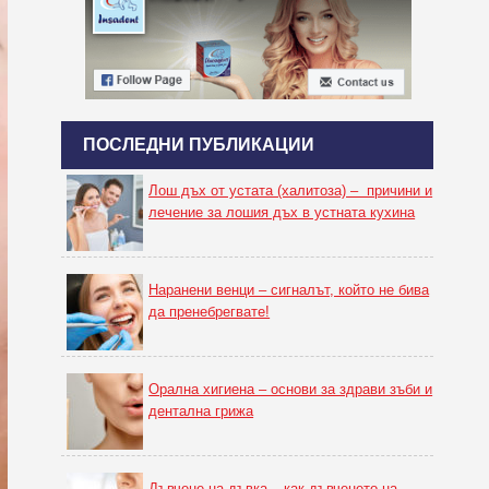
ПОСЛЕДНИ ПУБЛИКАЦИИ
Лош дъх от устата (халитоза) – причини и
лечение за лошия дъх в устната кухина
Наранени венци – сигналът, който не бива
да пренебрегвате!
Орална хигиена – основи за здрави зъби и
дентална грижа
Дъвчене на дъвка – как дъвченето на