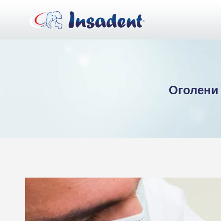
Към
съдържанието
Оголени 